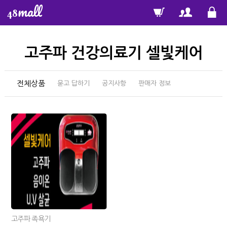
mall
48
고주파 건강의료기 셀빛케어
전체상품
묻고 답하기
공지사항
판매자 정보
고주파 족욕기