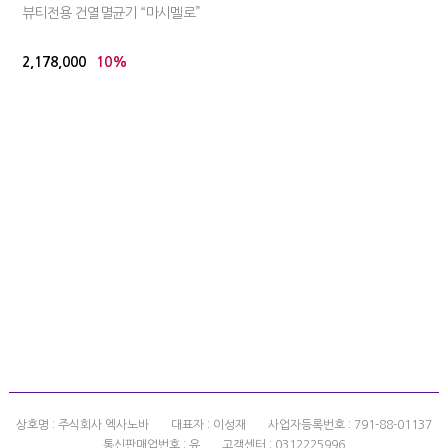
뷰티전용 건열멸균기 “마시멜로”
2,178,000
10%
상호명 : 주식회사 엑사노바
대표자 : 이성재
사업자등록번호 : 791-88-01137
통신판매업번호 : 유
고객센터 : 0312225996