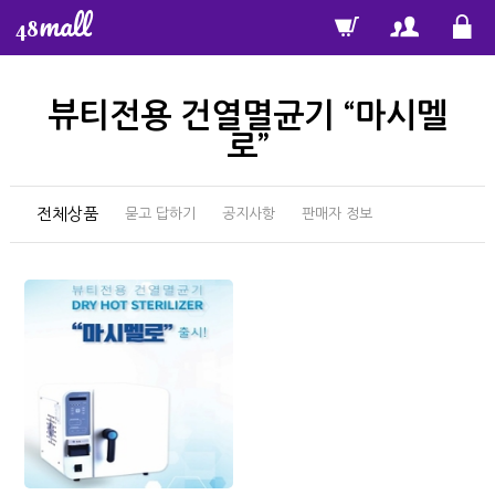
mall
48
뷰티전용 건열멸균기 “마시멜
로”
전체상품
묻고 답하기
공지사항
판매자 정보