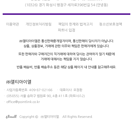
(18326) 경기 화성시 병점구 세자로396번길 54 (안녕동)
이용약관
개인정보처리방침
책임의 한계와 법적고지
청소년보호정책
파트너 입점
㈜엘티아이엘은 통신판매중개업자이며,
통신판매의 당사자가 아닙니다.
상품, 상품정보, 거래에 관한 의무와 책임은
판매자에게 있습니다.
또한 판매자와 구매자간의 직거래에 대하여
당사는 관여하지 않기 때문에
거래에 대해서는 책임을 지지 않습니다.
반품 배송비, 반품 배송주소 등은
해당 상품 페이지 내 안내를 참고해주세요.
㈜엘티아이엘
ㆍ 사업자등록번호: 409-87-02166 ㆍ 대표이사: 오정환
ㆍ (05855) 서울 송파구 법원로 90, 4층 411호 (파트너스2)
ㆍ office@pointlink.co.kr
mall
48
Copyright © ㈜엘티아이엘. All Rights Reserved.