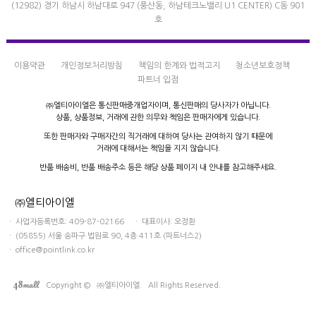
(12982) 경기 하남시 하남대로 947 (풍산동, 하남테크노밸리 U1 CENTER) C동 901
호
이용약관
개인정보처리방침
책임의 한계와 법적고지
청소년보호정책
파트너 입점
㈜엘티아이엘은 통신판매중개업자이며,
통신판매의 당사자가 아닙니다.
상품, 상품정보, 거래에 관한 의무와 책임은
판매자에게 있습니다.
또한 판매자와 구매자간의 직거래에 대하여
당사는 관여하지 않기 때문에
거래에 대해서는 책임을 지지 않습니다.
반품 배송비, 반품 배송주소 등은
해당 상품 페이지 내 안내를 참고해주세요.
㈜엘티아이엘
ㆍ 사업자등록번호: 409-87-02166 ㆍ 대표이사: 오정환
ㆍ (05855) 서울 송파구 법원로 90, 4층 411호 (파트너스2)
ㆍ office@pointlink.co.kr
mall
48
Copyright © ㈜엘티아이엘. All Rights Reserved.