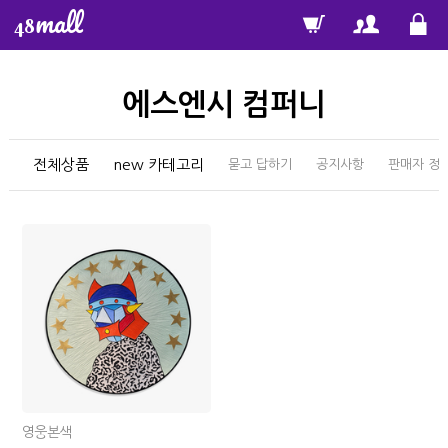
mall
48
에스엔시 컴퍼니
전체상품
new 카테고리
묻고 답하기
공지사항
판매자 정
영웅본색