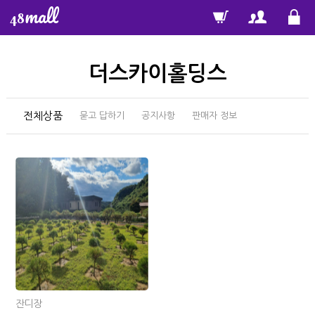
mall
48
더스카이홀딩스
전체상품
묻고 답하기
공지사항
판매자 정보
잔디장