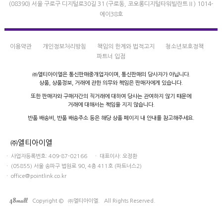
(08390) 서울 구로구 디지털로30길 31 (구로동, 코오롱디지털타워빌란트Ⅱ) 1014-
에이38호
이용약관
개인정보처리방침
책임의 한계와 법적고지
청소년보호정책
파트너 입점
㈜엘티아이엘은 통신판매중개업자이며,
통신판매의 당사자가 아닙니다.
상품, 상품정보, 거래에 관한 의무와 책임은
판매자에게 있습니다.
또한 판매자와 구매자간의 직거래에 대하여
당사는 관여하지 않기 때문에
거래에 대해서는 책임을 지지 않습니다.
반품 배송비, 반품 배송주소 등은
해당 상품 페이지 내 안내를 참고해주세요.
㈜엘티아이엘
ㆍ 사업자등록번호: 409-87-02166 ㆍ 대표이사: 오정환
ㆍ (05855) 서울 송파구 법원로 90, 4층 411호 (파트너스2)
ㆍ office@pointlink.co.kr
mall
48
Copyright © ㈜엘티아이엘. All Rights Reserved.