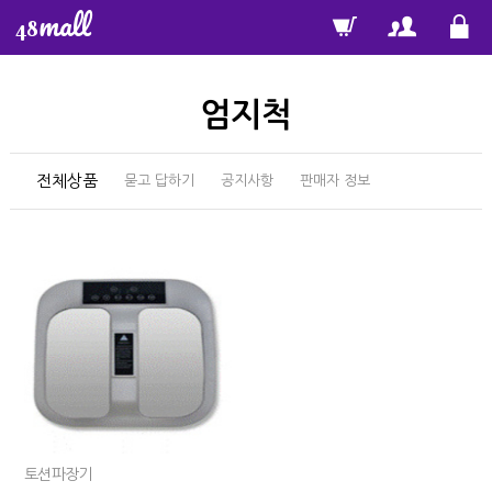
mall
48
엄지척
전체상품
묻고 답하기
공지사항
판매자 정보
토션파장기